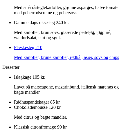
Med små råstegtekartofler, grønne asparges, halve tomater
med peberrodscreme og pebersovs.
Gammeldags oksesteg
240 kr.
Med kartofler, brun sovs, glaserede perleløg, løgpuré,
waldorfsalat, surt og sødt.
Flæskesteg
210
Med kartofler, brune kartofler, rødkål, asier, sovs og chips
Desserter
Islagkage
105 kr.
Lavet på marscapone, mazarinbund, italiensk marengs og
bagte mandler.
Rådhuspandekager
85 kr.
Chokolademousse
120 kr.
Med citrus og bagte mandler.
Klassisk citronfromage
90 kr.