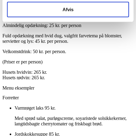
Afvis
Hvis der er børn, der skal have børneportion, skal vi have det at vide
på forhånd. Det er halv pris.
Almindelig opdækning: 25 kr. per person
Fuld opdækning med hvid dug, valgfrit farvetema på blomster,
servietter og lys: 45 kr. per person.
Velkomstdrink: 50 kr. per person.
(Priser er per person)
Husets hvidvin: 265 kr.
Husets rødvin: 265 kr.
Menu eksempler
Forretter
Varmrøget laks
95 kr.
Med sprød salat, purløgscreme, soyaristede solsikkekerner,
langtidsbagte cherrytomater og friskbagt brød.
Jordskokkesuppe
85 kr.