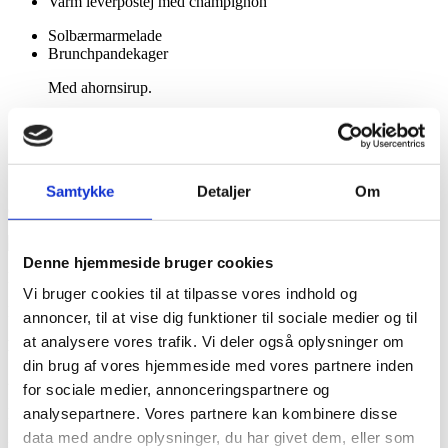
Varm leverpostej med champignon
Solbærmarmelade
Brunchpandekager
Med ahornsirup.
Minicroissanter
Hjemmebagt surdejsrugbrød
Hjemmebagte boller
Juice og kaffe
Samtykke
Detaljer
Om
(Altsammen ad libitum – selvfølgelig)
Denne hjemmeside bruger cookies
Let og lækker
Vi bruger cookies til at tilpasse vores indhold og
FRokost
annoncer, til at vise dig funktioner til sociale medier og til
at analysere vores trafik. Vi deler også oplysninger om
Min. 15. personer
din brug af vores hjemmeside med vores partnere inden
285 kr. per person.
for sociale medier, annonceringspartnere og
analysepartnere. Vores partnere kan kombinere disse
Børn 0-4 år er gratis
data med andre oplysninger, du har givet dem, eller som
Børn 5-10 år er halv pris