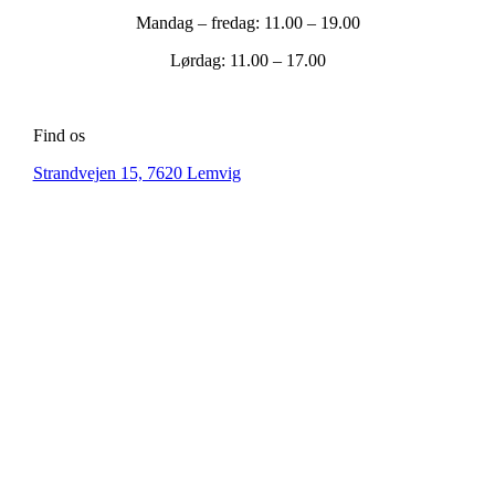
Mandag – fredag: 11.00 – 19.00
Lørdag: 11.00 – 17.00
Find os
Strandvejen 15, 7620 Lemvig
Ring - 91 96 60 81
CVR: 42968137
Ⓒ 2026 Restaurant Golf
Se Smileymærke